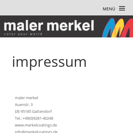
impressum
maler merkel
Auenstr. 3
DE-95185 Gattendorf
Tel.: +49(0)9281-40248
www.merkelcoatings.de
info@merkelcoatings.de